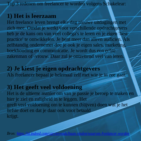
Top 3 redenen om freelancer te worden volgens Schakelear:
1) Het is leerzaam
Het freelance leven brengt elke dag nieuwe uitdagingen met
zich mee. Omdat je werkt voor verschillende opdrachtgevers
heb je de kans om van veel collega's te leren en je eigen 'best
practice' te ontwikkelen. Je bent meer dan alleen audicien. Als
zelfstandig ondernemer doe je ook je eigen sales, marketing,
boekhouding en communicatie. Je wordt dus een echte
zakenman of -vrouw. Daar zul je ontzettend veel van leren.
2) Je kiest je eigen opdrachtgevers
Als freelancer bepaal je helemaal zelf met wie je in zee gaat.
3) Het geeft veel voldoening
Het is de ultieme manier om van je passie je beroep te maken en
hier je ziel en zaligheid in te leggen. Het
geeft veel voldoening om te kunnen (blijven) doen wat je het
liefste doet en dat je daar ook voor betaald
krijgt.
Bron:
https://nl.indeed.com/carrieregids/baan-vinden/waarom-freelancer-worden