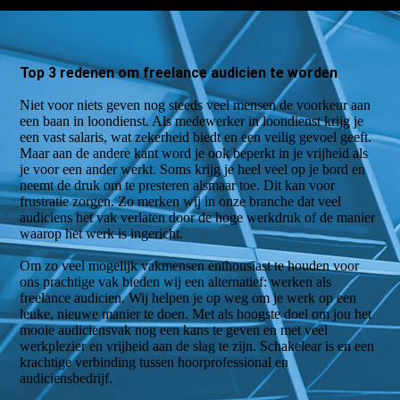
Top 3 redenen om freelance audicien te worden
Niet voor niets geven nog steeds veel mensen de voorkeur aan
een baan in loondienst. Als medewerker in loondienst krijg je
een vast salaris, wat zekerheid biedt en een veilig gevoel geeft.
Maar aan de andere kant word je ook beperkt in je vrijheid als
je voor een ander werkt. Soms krijg je heel veel op je bord en
neemt de druk om te presteren alsmaar toe. Dit kan voor
frustratie zorgen. Zo merken wij in onze branche dat veel
audiciens het vak verlaten door de hoge werkdruk of de manier
waarop het werk is ingericht.
Om zo veel mogelijk vakmensen enthousiast te houden voor
ons prachtige vak bieden wij een alternatief: werken als
freelance audicien. Wij helpen je op weg om je werk op een
leuke, nieuwe manier te doen. Met als hoogste doel om jou het
mooie audiciensvak nog een kans te geven en met veel
werkplezier en vrijheid aan de slag te zijn. Schakelear is en een
krachtige verbinding tussen hoorprofessional en
audiciensbedrijf.